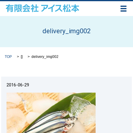
メ
delivery_img002
TOP
[]
delivery_img002
2016-06-29